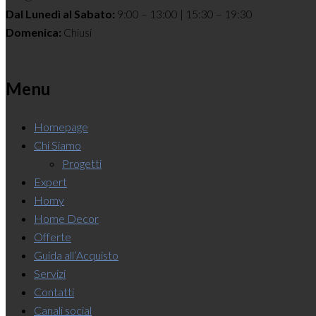
Dal Lunedì al Sabato:
9:00 – 13:00 | 15:30 – 19:30
Domenica:
Chiusi
Menu
Homepage
Chi Siamo
Progetti
Expert
Homy
Home Decor
Offerte
Guida all’Acquisto
Servizi
Contatti
Canali social