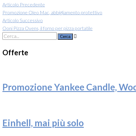
Articolo Precedente
Promozione Oleo Mac, abbigliamento protettivo
Articolo Successivo
Ooni Pizza Ovens, il forno per pizza portatile
Search
for:
Offerte
Promozione Yankee Candle, Woo
Einhell, mai più solo