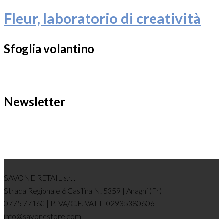
Fleur, laboratorio di creatività
Sfoglia volantino
Newsletter
SAVONE RETAIL s.r.l.
Strada Regionale 6 Casilina N. 5359 | Anagni (Fr)
0775 77160 | P.IVA/C.F. VAT IT02935380606
info@savonestore.com